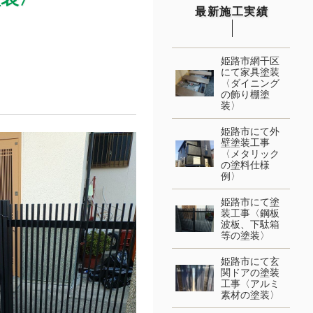
最新施工実績
姫路市網干区
にて家具塗装
〈ダイニング
の飾り棚塗
装〉
姫路市にて外
壁塗装工事
〈メタリック
の塗料仕様
例〉
姫路市にて塗
装工事〈鋼板
波板、下駄箱
等の塗装〉
姫路市にて玄
関ドアの塗装
工事〈アルミ
素材の塗装〉