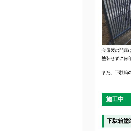
金属製の門扉
塗装せずに何
また、下駄箱
施工中
下駄箱塗