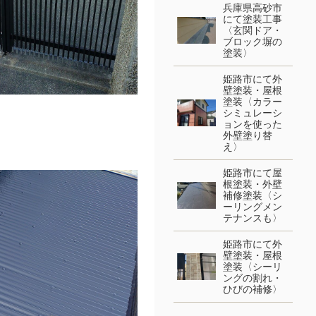
兵庫県高砂市
にて塗装工事
〈玄関ドア・
ブロック塀の
塗装〉
姫路市にて外
壁塗装・屋根
塗装〈カラー
シミュレーシ
ョンを使った
外壁塗り替
え〉
姫路市にて屋
根塗装・外壁
補修塗装〈シ
ーリングメン
テナンスも〉
姫路市にて外
壁塗装・屋根
塗装〈シーリ
ングの割れ・
ひびの補修〉