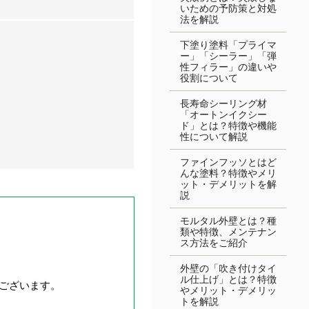
いための予防策と対処
法を解説
下塗り塗料「プライマ
ー」「シーラー」「弾
性フィラー」の違いや
役割について
長寿命シーリング材
「オートンイクシー
ド」とは？特徴や機能
性について解説
ファインフッソとはど
んな塗料？特徴やメリ
ット・デメリットを解
説
モルタル外壁とは？種
類や特徴、メンテナン
ス方法をご紹介
外壁の「吹き付けタイ
ル仕上げ」とは？特徴
ございます。
やメリット・デメリッ
トを解説