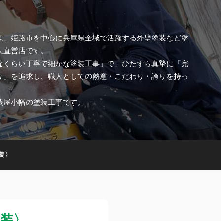
は、姫路市を中心に兵庫県全域で活躍する外壁塗装など塗
人直営店です。
なくらい丁寧で細かな塗装工事」で、ひたすら真摯に「完
り」を追求し、職人としての熱意・こだわり・誇りを持っ
。
装屋小幡の塗装工事です。
装〉
塗装〉