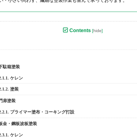
い・小さい問わず、繊細な塗装作業も喜んで承っております。
Contents
[
hide
]
下駄箱塗装
2.1.1.
ケレン
2.1.2.
塗装
門扉塗装
2.2.1.
プライマー塗布・コーキング打設
板金・鋼板波板塗装
2.3.1.
ケレン