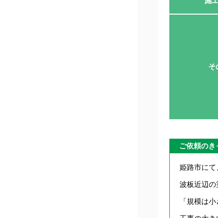
施
そ
ご依頼のき
姫路市にて
波板近辺の
「規模は小