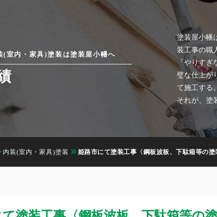
塗装屋小幡
装工事の職
装(室内・家具)塗装は塗装屋小幡へ
「やりすぎ
績
璧な仕上が
て施工する
それが、塗
内装(室内・家具)塗装
姫路市にて塗装工事〈鋼板波板、下駄箱等の塗
にて塗装工事〈鋼板波板、下駄箱等の