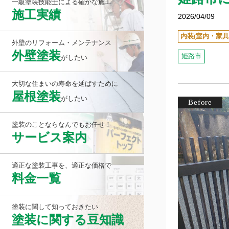
一級塗装技能士による確かな施工
施工実績
2026/04/09
内装(室内・家具
外壁のリフォーム・メンテナンス
外壁塗装
姫路市
がしたい
大切な住まいの寿命を延ばすために
屋根塗装
がしたい
塗装のことならなんでもお任せ！
サービス案内
適正な塗装工事を、適正な価格で
料金一覧
塗装に関して知っておきたい
塗装に関する豆知識