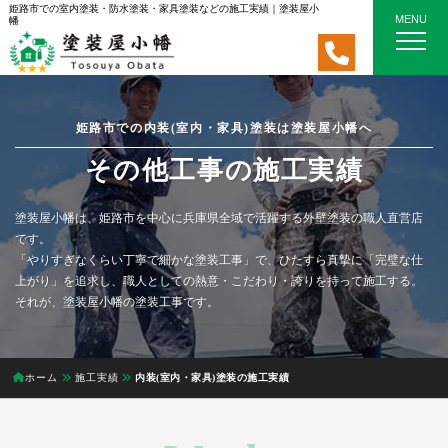
姫路市での室内塗装・防水塗装・家具塗装などの施工実績｜塗装屋小
MENU
幡
姫路市での内装(室内・家具)塗装は塗装屋小幡へ
その他工事の施工実績
塗装屋小幡は、姫路市を中心に兵庫県全域で活躍する外壁塗装の職人直営店
です。
「やりすぎなくらい丁寧で細かな塗装工事」で、ひたすら真摯に「完璧な仕
上がり」を追求し、職人としての熱意・こだわり・誇りを持って施工する。
それが、塗装屋小幡の塗装工事です。
ホーム
施工実績
内装(室内・家具)塗装の施工実績