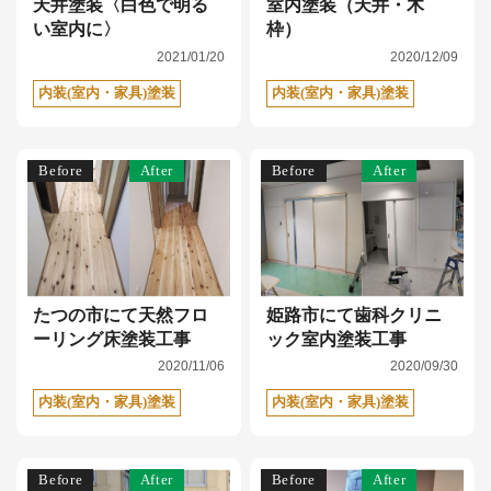
天井塗装〈白色で明る
室内塗装（天井・木
い室内に〉
枠）
2021/01/20
2020/12/09
内装(室内・家具)塗装
内装(室内・家具)塗装
Before
After
Before
After
たつの市にて天然フロ
姫路市にて歯科クリニ
ーリング床塗装工事
ック室内塗装工事
2020/11/06
2020/09/30
内装(室内・家具)塗装
内装(室内・家具)塗装
Before
After
Before
After