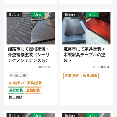
Before
After
Before
After
姫路市にて屋根塗装・
姫路市にて家具塗装＜
外壁補修塗装〈シーリ
木製家具テーブルの塗
ングメンテナンスも〉
装＞
2025/03/18
2023/08/04
その他工事
内装(室内・家具)塗装
内装(室内・家具)塗装
外壁塗装
屋根塗装
施工実績
Before
After
Before
After