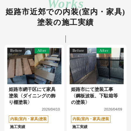
姫路市近郊での内装(室内・家具)
塗装の施工実績
Before
After
Before
After
姫路市網干区にて家具
姫路市にて塗装工事
塗装〈ダイニングの飾
〈鋼板波板、下駄箱等
り棚塗装〉
の塗装〉
2026/04/10
2026/04/09
内装(室内・家具)塗装
内装(室内・家具)塗装
施工実績
施工実績