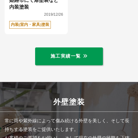
姫路市にて扉塗装など
内装塗装
2019/12/26
内装(室内・家具)塗装
施工実績一覧
外壁塗装
常に雨や紫外線によって傷み続ける外壁を美しく、そして長
持ちする塗装をご提供いたします。
お客様のご要望をお伺いし、そして現在の外壁の状態を正確