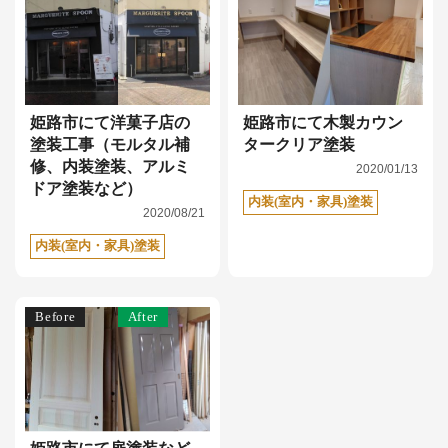
姫路市にて洋菓子店の
姫路市にて木製カウン
塗装工事（モルタル補
タークリア塗装
修、内装塗装、アルミ
2020/01/13
ドア塗装など）
内装(室内・家具)塗装
2020/08/21
内装(室内・家具)塗装
Before
After