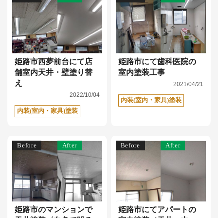
姫路市西夢前台にて店
姫路市にて歯科医院の
舗室内天井・壁塗り替
室内塗装工事
え
2021/04/21
2022/10/04
内装(室内・家具)塗装
内装(室内・家具)塗装
Before
After
Before
After
姫路市のマンションで
姫路市にてアパートの