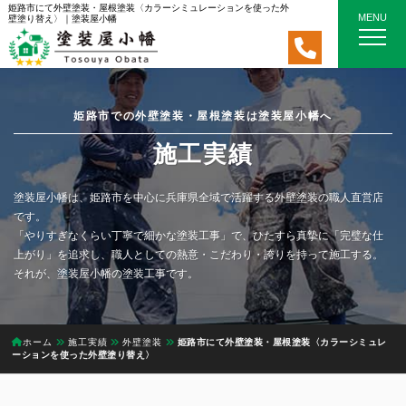
姫路市にて外壁塗装・屋根塗装〈カラーシミュレーションを使った外
MENU
壁塗り替え〉｜塗装屋小幡
姫路市での外壁塗装・屋根塗装は塗装屋小幡へ
施工実績
塗装屋小幡は、姫路市を中心に兵庫県全域で活躍する外壁塗装の職人直営店
です。
「やりすぎなくらい丁寧で細かな塗装工事」で、ひたすら真摯に「完璧な仕
上がり」を追求し、職人としての熱意・こだわり・誇りを持って施工する。
それが、塗装屋小幡の塗装工事です。
ホーム
施工実績
外壁塗装
姫路市にて外壁塗装・屋根塗装〈カラーシミュレ
ーションを使った外壁塗り替え〉