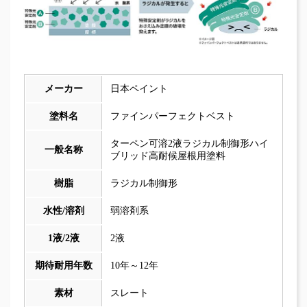
メーカー
日本ペイント
塗料名
ファインパーフェクトベスト
ターペン可溶2液ラジカル制御形ハイ
一般名称
ブリッド高耐候屋根用塗料
樹脂
ラジカル制御形
水性/溶剤
弱溶剤系
1液/2液
2液
期待耐用年数
10年～12年
素材
スレート