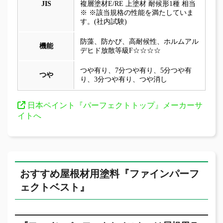
JIS
複層塗材E/RE 上塗材 耐候形1種 相当
※ ※該当規格の性能を満たしていま
す。(社内試験)
防藻、防かび、高耐候性、ホルムアル
機能
デヒド放散等級F☆☆☆☆
つや有り、7分つや有り、5分つや有
つや
り、3分つや有り、つや消し
日本ペイント『パーフェクトトップ』メーカーサ
イトへ
おすすめ屋根材用塗料『ファインパーフ
ェクトベスト』