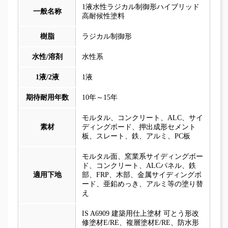
1液水性ラジカル制御形ハイブリッド
一般名称
高耐候性塗料
樹脂
ラジカル制御形
水性/溶剤
水性系
1液/2液
1液
期待耐用年数
10年～15年
モルタル、コンクリート、ALC、サイ
素材
ディングボード、押出成形セメント
板、スレート、鉄、アルミ、PC板
モルタル面、窯業系サイディングボー
ド、コンクリート、ALCパネル、鉄
適用下地
部、FRP、木部、金属サイディングボ
ード、亜鉛めっき、アルミ等の塗り替
え
IS A6909 建築用仕上塗材 可とう形改
修塗材E/RE、複層塗材E/RE、防水形