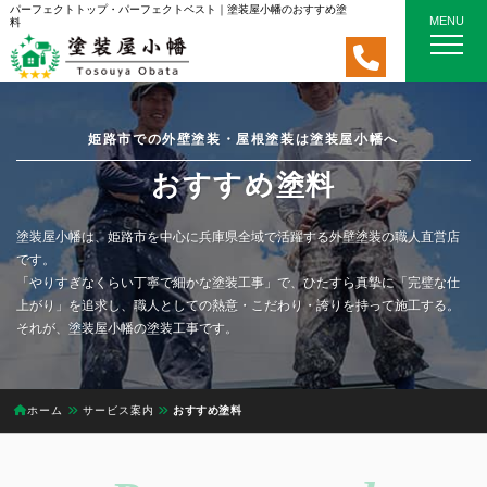
パーフェクトトップ・パーフェクトベスト｜塗装屋小幡のおすすめ塗
MENU
料
姫路市での外壁塗装・屋根塗装は塗装屋小幡へ
おすすめ塗料
塗装屋小幡は、姫路市を中心に兵庫県全域で活躍する外壁塗装の職人直営店
です。
「やりすぎなくらい丁寧で細かな塗装工事」で、ひたすら真摯に「完璧な仕
上がり」を追求し、職人としての熱意・こだわり・誇りを持って施工する。
それが、塗装屋小幡の塗装工事です。
ホーム
サービス案内
おすすめ塗料