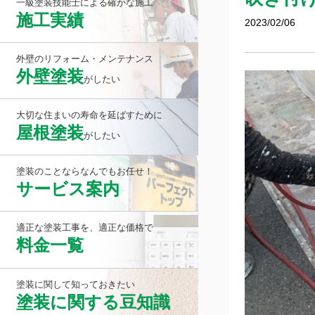
一級塗装技能士による確かな施工
施工実績
2023/02/06
外壁のリフォーム・メンテナンス
外壁塗装
がしたい
大切な住まいの寿命を延ばすために
屋根塗装
がしたい
塗装のことならなんでもお任せ！
サービス案内
適正な塗装工事を、適正な価格で
料金一覧
塗装に関して知っておきたい
塗装に関する豆知識