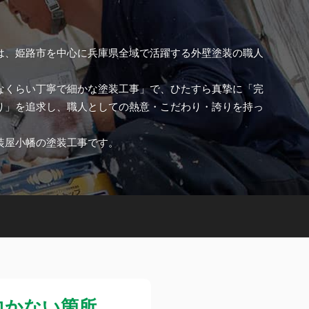
は、姫路市を中心に兵庫県全域で活躍する外壁塗装の職人
。
なくらい丁寧で細かな塗装工事」で、ひたすら真摯に「完
り」を追求し、職人としての熱意・こだわり・誇りを持っ
。
装屋小幡の塗装工事です。
向かない箇所