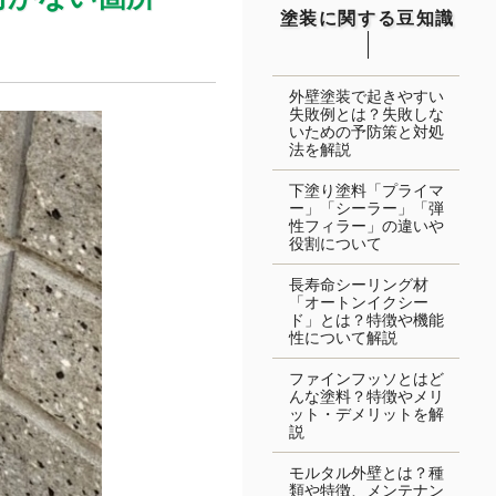
塗装に関する豆知識
外壁塗装で起きやすい
失敗例とは？失敗しな
いための予防策と対処
法を解説
下塗り塗料「プライマ
ー」「シーラー」「弾
性フィラー」の違いや
役割について
長寿命シーリング材
「オートンイクシー
ド」とは？特徴や機能
性について解説
ファインフッソとはど
んな塗料？特徴やメリ
ット・デメリットを解
説
モルタル外壁とは？種
類や特徴、メンテナン