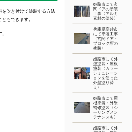
姫路市にて玄
関ドアの塗装
料を吹き付けて塗装する方法
工事〈アルミ
素材の塗装〉
こともできます。
兵庫県高砂市
す。
にて塗装工事
〈玄関ドア・
ブロック塀の
塗装〉
姫路市にて外
壁塗装・屋根
塗装〈カラー
シミュレーシ
ョンを使った
外壁塗り替
え〉
姫路市にて屋
根塗装・外壁
補修塗装〈シ
ーリングメン
テナンスも〉
姫路市にて外