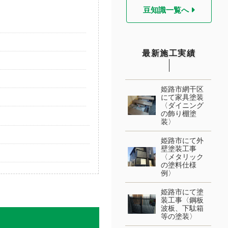
豆知識一覧へ
最新施工実績
姫路市網干区
にて家具塗装
〈ダイニング
の飾り棚塗
装〉
姫路市にて外
壁塗装工事
〈メタリック
の塗料仕様
例〉
姫路市にて塗
装工事〈鋼板
波板、下駄箱
等の塗装〉